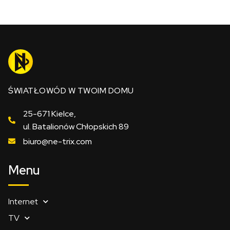
ŚWIATŁOWÓD W TWOIM DOMU
25-671 Kielce,
ul. Batalionów Chłopskich 89
biuro@ne-trix.com
Menu
Internet
TV