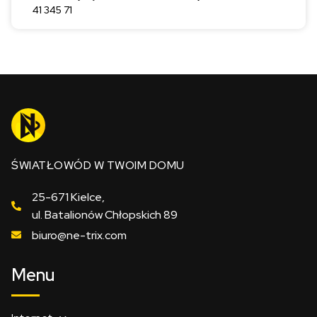
41 345 71
ŚWIATŁOWÓD W TWOIM DOMU
25-671 Kielce,
ul. Batalionów Chłopskich 89
biuro@ne-trix.com
Menu