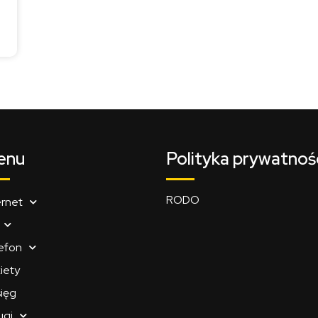
enu
Polityka prywatnoś
RODO
ernet
efon
iety
ięg
ugi