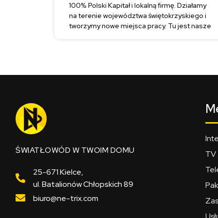
100% Polski Kapitał i lokalną firmę. Działamy
na terenie województwa świętokrzyskiego i
tworzymy nowe miejsca pracy. Tu jest nasze
M
Int
ŚWIATŁOWÓD W TWOIM DOMU
TV
Tel
25-671 Kielce,
ul. Batalionów Chłopskich 89
Pak
biuro@ne-trix.com
Zas
Usł