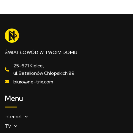
ŚWIATŁOWÓD W TWOIM DOMU
25-671 Kielce,
ul. Batalionów Chłopskich 89
biuro@ne-trix.com
Menu
Internet
TV