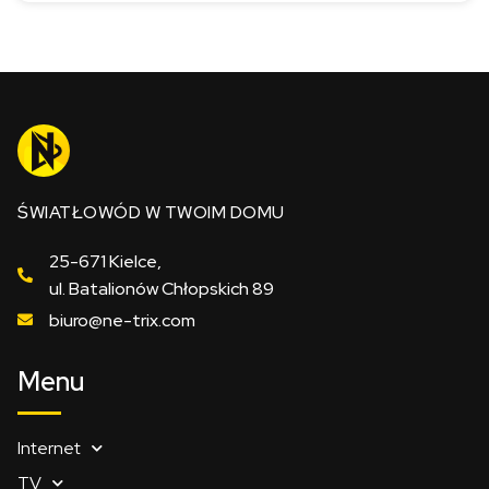
ŚWIATŁOWÓD W TWOIM DOMU
25-671 Kielce,
ul. Batalionów Chłopskich 89
biuro@ne-trix.com
Menu
Internet
TV