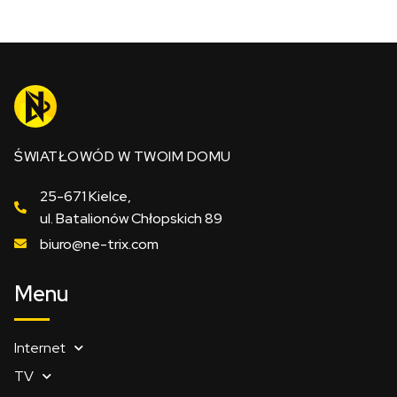
ŚWIATŁOWÓD W TWOIM DOMU
25-671 Kielce,
ul. Batalionów Chłopskich 89
biuro@ne-trix.com
Menu
Internet
TV