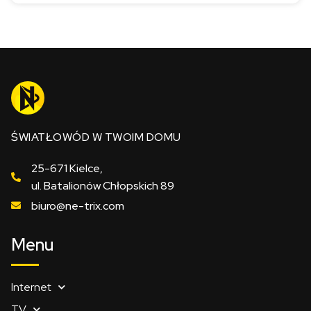
ŚWIATŁOWÓD W TWOIM DOMU
25-671 Kielce,
ul. Batalionów Chłopskich 89
biuro@ne-trix.com
Menu
Internet
TV