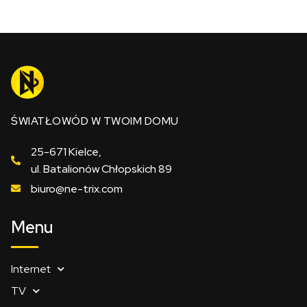
ŚWIATŁOWÓD W TWOIM DOMU
25-671 Kielce,
ul. Batalionów Chłopskich 89
biuro@ne-trix.com
Menu
Internet
TV