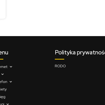
enu
Polityka prywatnoś
RODO
ernet
efon
iety
ięg
ugi