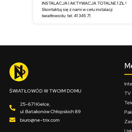
INSTALACJA I AKTYWACJA TOTALNE 1 ZŁ !
Skontaktuj się z nami w celu instalacji
światłowodu: tel. 41 345 71
M
Int
ŚWIATŁOWÓD W TWOIM DOMU
TV
Tel
25-671 Kielce,
ul. Batalionów Chłopskich 89
Pak
biuro@ne-trix.com
Zas
Usł