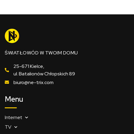
ŚWIATŁOWÓD W TWOIM DOMU
25-671 Kielce,
ul. Batalionów Chłopskich 89
biuro@ne-trix.com
Menu
Internet
TV