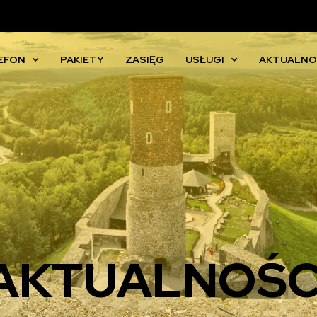
EFON
PAKIETY
ZASIĘG
USŁUGI
AKTUALNO
AKTUALNOŚC