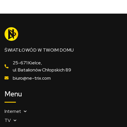
ŚWIATŁOWÓD W TWOIM DOMU
25-671 Kielce,
ul. Batalionów Chłopskich 89
biuro@ne-trix.com
Menu
Internet
TV