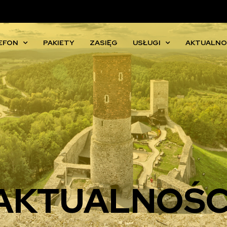
EFON
PAKIETY
ZASIĘG
USŁUGI
AKTUALNO
AKTUALNOŚC