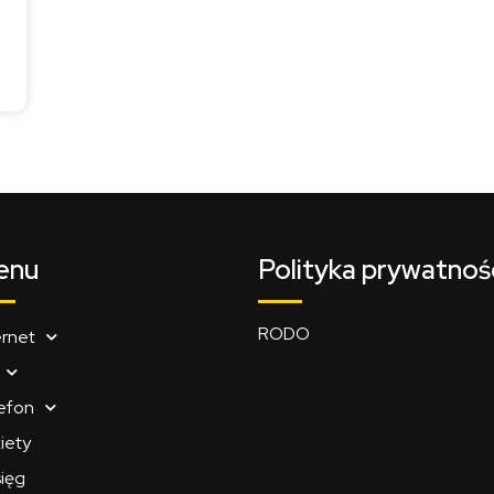
enu
Polityka prywatnoś
RODO
ernet
efon
iety
ięg