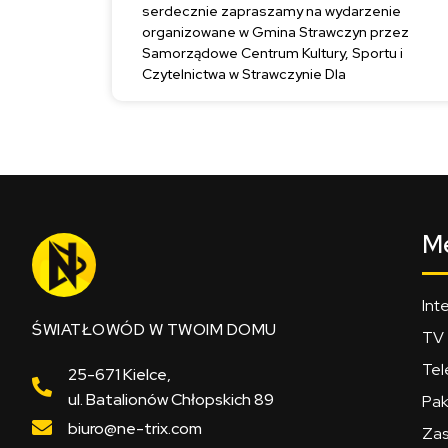
serdecznie zapraszamy na wydarzenie
organizowane w Gmina Strawczyn przez
Samorządowe Centrum Kultury, Sportu i
Czytelnictwa w Strawczynie Dla
M
Int
ŚWIATŁOWÓD W TWOIM DOMU
TV
Tel
25-671 Kielce,
ul. Batalionów Chłopskich 89
Pak
biuro@ne-trix.com
Zas