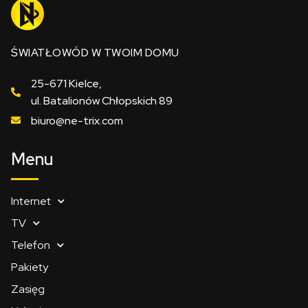
ŚWIATŁOWÓD W TWOIM DOMU
25-671 Kielce,
ul. Batalionów Chłopskich 89
biuro@ne-trix.com
Menu
Internet
TV
Telefon
Pakiety
Zasięg