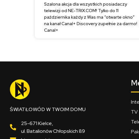
Szalona akcja dla wszystkich posiadaczy
telewizji od NE-TRIX.COM! Tylko do 11
października każdy z Was ma “otwarte okno”
na kanał Canal+ Discovery zupełnie za darmo!
Canal+
M
Int
ŚWIATŁOWÓD W TWOIM DOMU
TV
Tel
25-671 Kielce,
ul. Batalionów Chłopskich 89
Pak