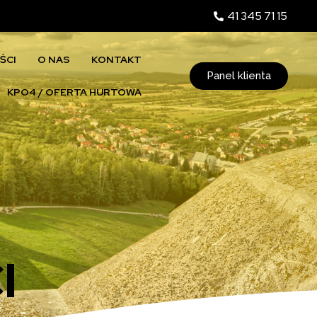
41 345 71 15
ŚCI
O NAS
KONTAKT
Panel klienta
KPO4 / OFERTA HURTOWA
I