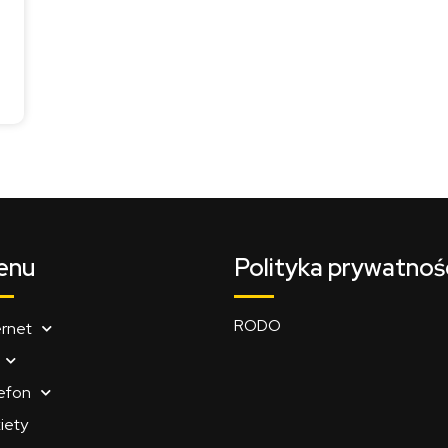
enu
Polityka prywatnoś
RODO
ernet
efon
iety