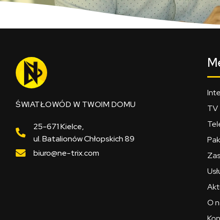
M
Int
ŚWIATŁOWÓD W TWOIM DOMU
TV
Tel
25-671 Kielce,
ul. Batalionów Chłopskich 89
Pak
biuro@ne-trix.com
Zas
Usł
Akt
O n
Kon