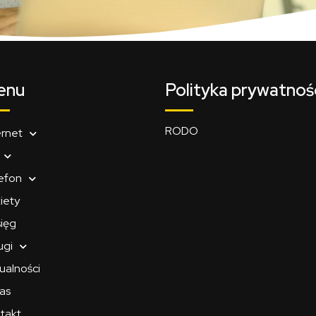
enu
Polityka prywatnoś
RODO
ernet
efon
iety
ięg
ugi
ualności
as
takt