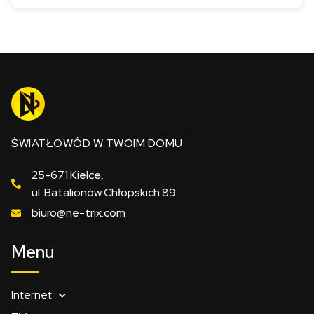
ŚWIATŁOWÓD W TWOIM DOMU
25-671 Kielce,
ul. Batalionów Chłopskich 89
biuro@ne-trix.com
Menu
Internet