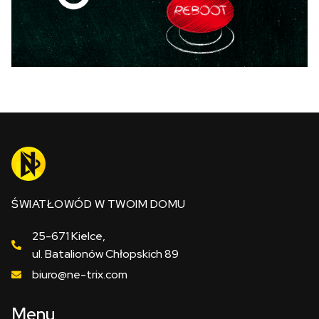
ŚWIATŁOWÓD W TWOIM DOMU
25-671 Kielce,
ul. Batalionów Chłopskich 89
biuro@ne-trix.com
Menu