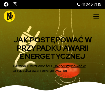
41 345 71 15
JAK POSTĘPOWAĆ W
PRZYPADKU AWARII
ENERGETYCZNEJ
Główna
>
Aktualności
>
Jak postępować w
przypadku awarii energetycznej